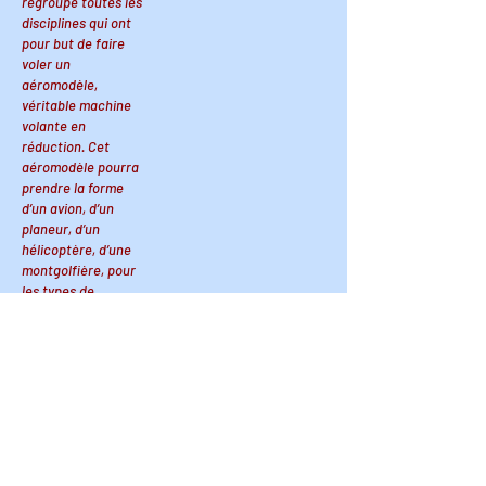
regroupe toutes les
disciplines qui ont
pour but de faire
voler un
aéromodèle,
véritable machine
volante en
réduction. Cet
aéromodèle pourra
prendre la forme
d’un avion, d’un
planeur, d’un
hélicoptère, d’une
montgolfière, pour
les types de
machines les plus
courantes… Mais il
pourra aussi être le
fruit de
l'imagination... ou
être la réplique d'un
engin volant
existant ou ayant
existé. On parle